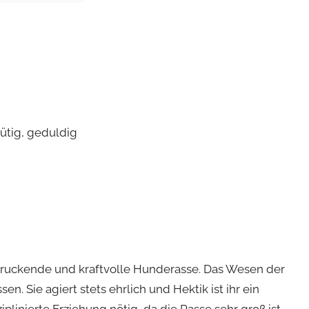
mütig, geduldig
druckende und kraftvolle Hunderasse. Das Wesen der
. Sie agiert stets ehrlich und Hektik ist ihr ein
linierte Erziehung nötig, da die Rasse sehr groß ist.