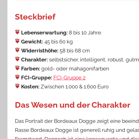
Steckbrief
Lebenserwartung:
8 bis 10 Jahre
Gewicht:
45 bis 60 kg
Widerristhöhe:
58 bis 68 cm
Charakter:
selbstsicher, intelligent, robust, gut
Farben:
gold- oder mahagonifarben
FCI-Gruppe:
FCI-Gruppe 2
Kosten:
Zwischen 1.000 & 1.600 Euro
Das Wesen und der Charakter
Das Portrait der Bordeaux Dogge zeigt eine beein
Rasse Bordeaux Dogge ist generell ruhig und gelassen
Fremdwort. Dennoch ist eine konsequente und diszip