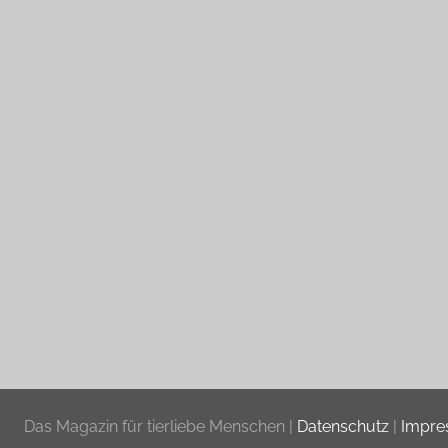
Das Magazin für tierliebe Menschen |
Datenschutz
|
Impr