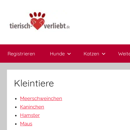
Zum
Inhalt
springen
tierisch-
Hier
treffen
Registrieren
Hunde
Katzen
Weite
sich
verliebt.de
Herrchen
und
Frauchen
Kleintiere
Meerschweinchen
Kaninchen
Hamster
Maus