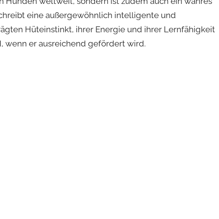
ten Hunden weltweit, sondern ist zudem auch ein wahres
chreibt eine außergewöhnlich intelligente und
gten Hüteinstinkt, ihrer Energie und ihrer Lernfähigkeit
d, wenn er ausreichend gefördert wird.