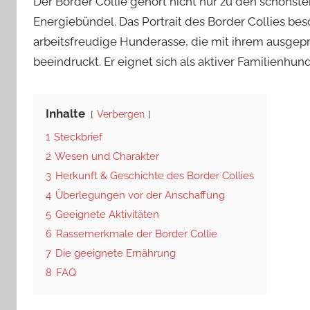
Der Border Collie gehört nicht nur zu den schöns
Energiebündel. Das Portrait des Border Collies bes
arbeitsfreudige Hunderasse, die mit ihrem ausgeprä
beeindruckt. Er eignet sich als aktiver Familienhun
Inhalte
Verbergen
1
Steckbrief
2
Wesen und Charakter
3
Herkunft & Geschichte des Border Collies
4
Überlegungen vor der Anschaffung
5
Geeignete Aktivitäten
6
Rassemerkmale der Border Collie
7
Die geeignete Ernährung
8
FAQ