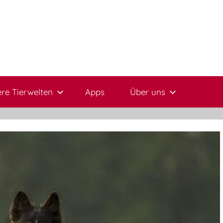
re Tierwelten
Apps
Über uns