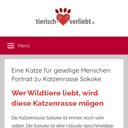
Zum
Inhalt
springen
tierisch-
Hier
treffen
Menü
verliebt.de
sich
Herrchen
und
Frauchen
Eine Katze für gesellige Menschen:
Portrait zu Katzenrasse Sokoke
Wer Wildtiere liebt, wird
diese Katzenrasse mögen
Die Katzenrasse Sokoke ist immer noch sehr
selten. Die Sokoke ist eine robuste geschmeidige