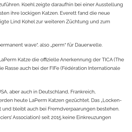
zuführen. Koehl zeigte daraufhin bei einer Ausstellung
sten ihre lockigen Katzen. Everett fand die neue
gte Lind Kohel zur weiteren Züchtung und zum
manent wave“, also „perm“ für Dauerwelle.
 LaPerm Katze die offizielle Anerkennung der TICA (The
die Rasse auch bei der FIFe (Fédération Internationale
SA, aber auch in Deutschland, Frankreich,
erden heute LaPerm Katzen gezüchtet. Das „Locken-
t und bleibt auch bei Fremdverpaarungen bestehen.
ciers’ Association) seit 2015 keine Einkreuzungen