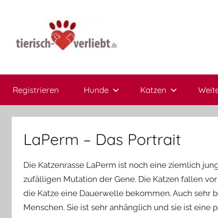
Zum
Inhalt
springen
tierisch-
Hier
treffen
Registrieren
Hunde
Katzen
Weite
sich
verliebt.de
Herrchen
und
Frauchen
LaPerm – Das Portrait
Die Katzenrasse LaPerm ist noch eine ziemlich jung
zufälligen Mutation der Gene. Die Katzen fallen vor 
die Katze eine Dauerwelle bekommen. Auch sehr be
Menschen. Sie ist sehr anhänglich und sie ist eine