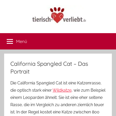
Zum
Inhalt
springen
tierisch-
Hier
treffen
Menü
verliebt.de
sich
Herrchen
und
Frauchen
California Spangled Cat – Das
Portrait
Die California Spangled Cat ist eine Katzenrasse,
die optisch stark einer
Wildkatze
, wie zum Beispiel
einem Leoparden ähnelt. Sie ist eine eher seltene
Rasse, die im Vergleich zu anderen ziemlich teuer
ist. In der Regel kostet eine Katze zwischen 800