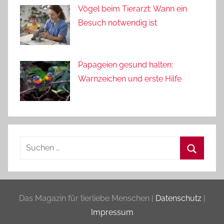
Vögel beim Tierarzt: Wann ein
Besuch notwendig ist
Papageien gesund halten:
Warnzeichen und erste Hilfe
Suchen
nach:
Suchen
Das Magazin für tierliebe Menschen |
Datenschutz
|
Impressum