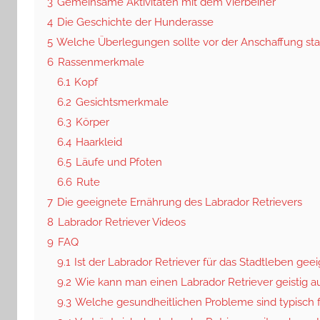
3
Gemeinsame Aktivitäten mit dem Vierbeiner
4
Die Geschichte der Hunderasse
5
Welche Überlegungen sollte vor der Anschaffung sta
6
Rassenmerkmale
6.1
Kopf
6.2
Gesichtsmerkmale
6.3
Körper
6.4
Haarkleid
6.5
Läufe und Pfoten
6.6
Rute
7
Die geeignete Ernährung des Labrador Retrievers
8
Labrador Retriever Videos
9
FAQ
9.1
Ist der Labrador Retriever für das Stadtleben gee
9.2
Wie kann man einen Labrador Retriever geistig a
9.3
Welche gesundheitlichen Probleme sind typisch f