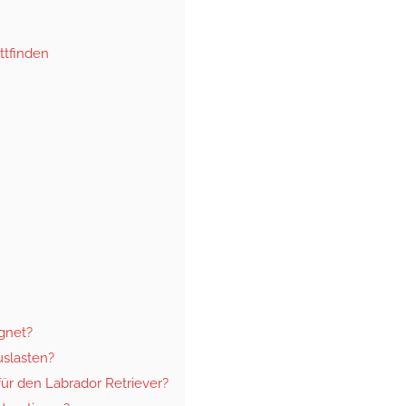
ttfinden
ignet?
uslasten?
ür den Labrador Retriever?