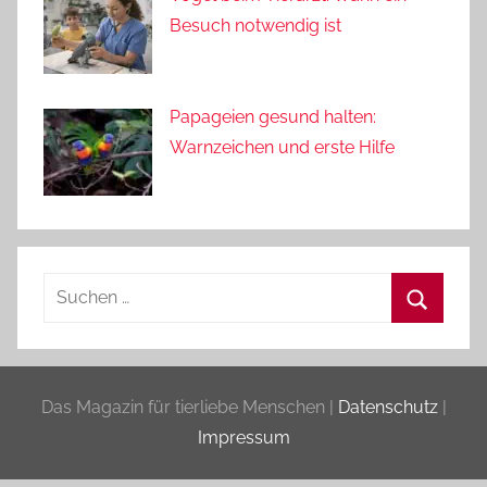
Besuch notwendig ist
Papageien gesund halten:
Warnzeichen und erste Hilfe
Suchen
nach:
Suchen
Das Magazin für tierliebe Menschen |
Datenschutz
|
Impressum