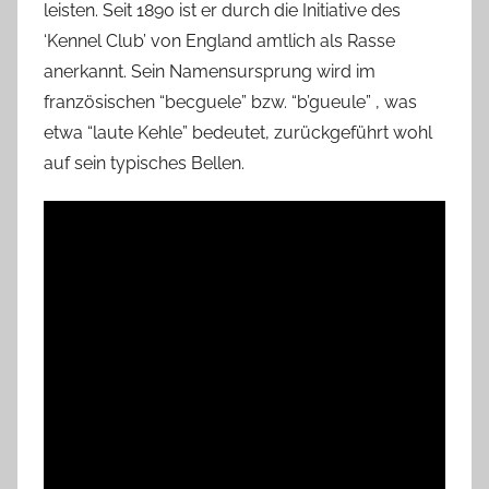
leisten. Seit 1890 ist er durch die Initiative des
‘Kennel Club’ von England amtlich als Rasse
anerkannt. Sein Namensursprung wird im
französischen “becguele” bzw. “b’gueule” , was
etwa “laute Kehle” bedeutet, zurückgeführt wohl
auf sein typisches Bellen.