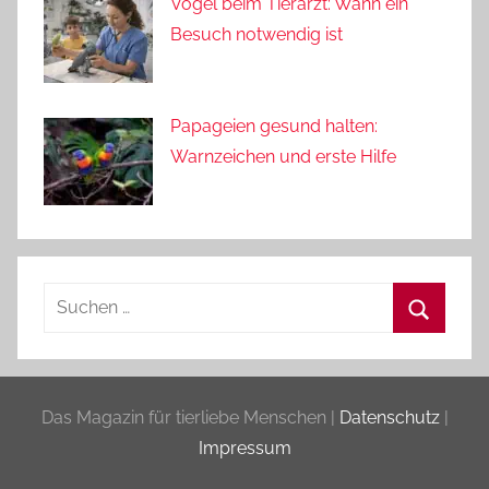
Vögel beim Tierarzt: Wann ein
Besuch notwendig ist
Papageien gesund halten:
Warnzeichen und erste Hilfe
Suchen
nach:
Suchen
Das Magazin für tierliebe Menschen |
Datenschutz
|
Impressum