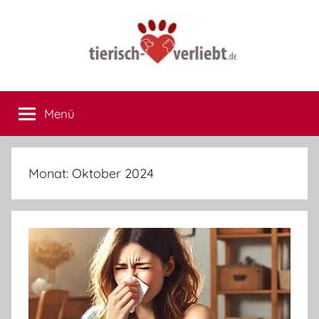
Zum
Inhalt
springen
tierisch-
Hier
treffen
Menü
verliebt.de
sich
Herrchen
und
Frauchen
Monat:
Oktober 2024