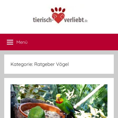
Zum
Inhalt
springen
tierisch-
Hier
treffen
Menü
verliebt.de
sich
Herrchen
und
Frauchen
Kategorie:
Ratgeber Vögel