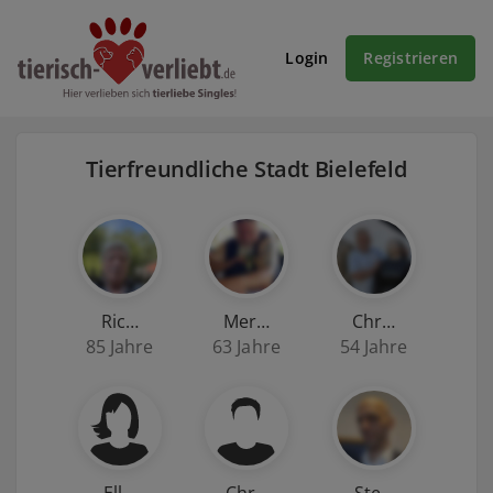
Login
Registrieren
Tierfreundliche Stadt Bielefeld
Ric…
Mer…
Chr…
85 Jahre
63 Jahre
54 Jahre
Ell…
Chr…
Ste…