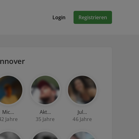
Login
Registrieren
annover
Mic…
Akt…
Jul…
42 Jahre
35 Jahre
46 Jahre