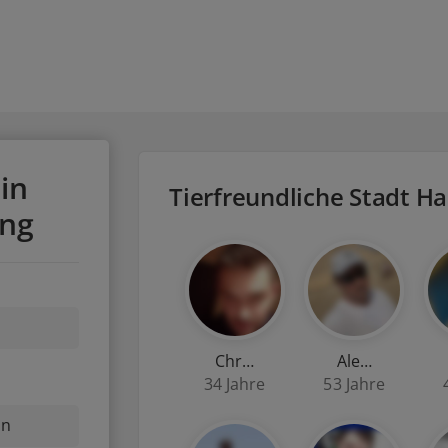
in
Tierfreundliche Stadt H
ng
Chr…
Ale…
34 Jahre
53 Jahre
nn