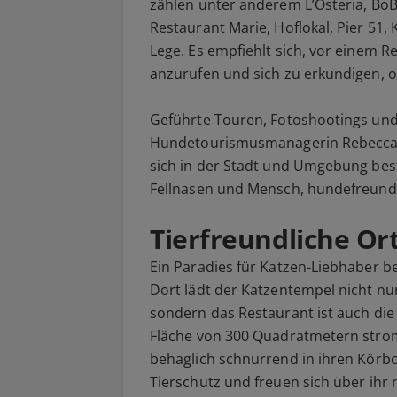
zählen unter anderem L’Osteria, BoBo,
Restaurant Marie, Hoflokal, Pier 51
Lege. Es empfiehlt sich, vor einem R
anzurufen und sich zu erkundigen, o
Geführte Touren, Fotoshootings und
Hundetourismusmanagerin Rebecca ü
sich in der Stadt und Umgebung best
Fellnasen und Mensch, hundefreund
Tierfreundliche Or
Ein Paradies für Katzen-Liebhaber b
Dort lädt der Katzentempel nicht n
sondern das Restaurant ist auch die
Fläche von 300 Quadratmetern stro
behaglich schnurrend in ihren Körb
Tierschutz und freuen sich über ihr