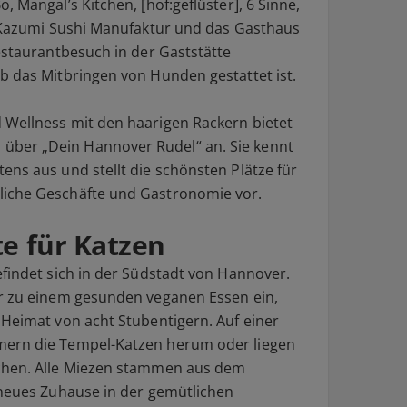
 Mangal’s Kitchen, [hof:geflüster], 6 Sinne,
, Kazumi Sushi Manufaktur und das Gasthaus
estaurantbesuch in der Gaststätte
b das Mitbringen von Hunden gestattet ist.
 Wellness mit den haarigen Rackern bietet
ber „Dein Hannover Rudel“ an. Sie kennt
ens aus und stellt die schönsten Plätze für
liche Geschäfte und Gastronomie vor.
te für Katzen
efindet sich in der Südstadt von Hannover.
ur zu einem gesunden veganen Essen ein,
 Heimat von acht Stubentigern. Auf einer
mern die Tempel-Katzen herum oder liegen
chen. Alle Miezen stammen aus dem
 neues Zuhause in der gemütlichen