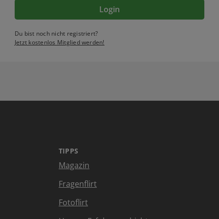
Login
Du bist noch nicht registriert?
Jetzt kostenlos Mitglied werden!
TIPPS
Magazin
Fragenflirt
Fotoflirt